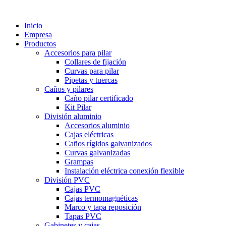
Ir
al
Inicio
contenido
Empresa
Productos
Accesorios para pilar
Collares de fijación
Curvas para pilar
Pipetas y tuercas
Caños y pilares
Caño pilar certificado
Kit Pilar
División aluminio
Accesorios aluminio
Cajas eléctricas
Caños rígidos galvanizados
Curvas galvanizadas
Grampas
Instalación eléctrica conexión flexible
División PVC
Cajas PVC
Cajas termomagnéticas
Marco y tapa reposición
Tapas PVC
Gabinetes y cajas