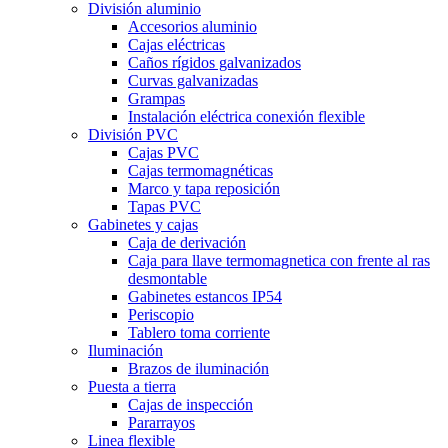
División aluminio
Accesorios aluminio
Cajas eléctricas
Caños rígidos galvanizados
Curvas galvanizadas
Grampas
Instalación eléctrica conexión flexible
División PVC
Cajas PVC
Cajas termomagnéticas
Marco y tapa reposición
Tapas PVC
Gabinetes y cajas
Caja de derivación
Caja para llave termomagnetica con frente al ras
desmontable
Gabinetes estancos IP54
Periscopio
Tablero toma corriente
Iluminación
Brazos de iluminación
Puesta a tierra
Cajas de inspección
Pararrayos
Linea flexible